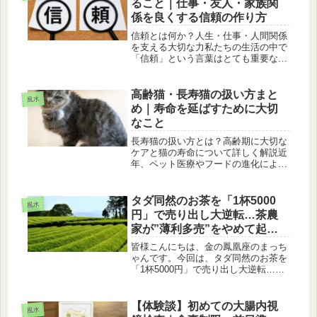
ること｜仕事・友人・家族関
係を良くする信頼の作り方
信頼とは何か？人生・仕事・人間関係
を支える大切な力私たちの生活の中で
「信頼」という言葉はとても重要な意
味を持っています。家族や友人、職場
の仲間など、人との関係はすべて信頼
の上に成り立っています。もし信頼が
高齢猫・長寿猫の扱い方まと
風水
なければ、人間関係は簡単に崩れてし
め｜寿命を延ばすために大切
ま...
なこと
長寿猫の扱い方とは？高齢期に大切な
ケアと猫の寿命について詳しく解説近
年、ペット医療やフードの進化によ
り、猫の寿命は大きく伸びています。
ひと昔前までは10歳前後が一般的とさ
れていましたが、現在では20歳を超え
タダ同然のお茶を「1杯5000
風水
る長寿猫も珍しくありません。今回
円」で売り出し大逆転…茶農
は...
家が”薄利多売”をやめて起き
たこと
皆様こんにちは、金の鳳凰座のまっち
ゃんです。今回は、タダ同然のお茶を
「1杯5000円」で売り出し大逆転…佐
賀・嬉野の茶農家が"薄利多売"をやめ
て起きたことを紹介します。「うれし
の茶」に起きている地殻変動佐賀県嬉
【体験談】初めての大腸内視
風水
野市は、日本三大美肌の湯「嬉野...