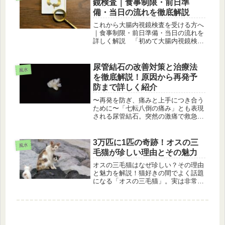
鏡検査｜食事制限・前日準
備・当日の流れを徹底解説
これから大腸内視鏡検査を受ける方へ
｜食事制限・前日準備・当日の流れを
詳しく解説 「初めて大腸内視鏡検査
を受けることになった。」「検査前は
何を食べればいいの？」「下剤はつら
いって本当？」このような不安を抱え
尿管結石の改善対策と治療法
風水
ている方は多いのではないでしょう
を徹底解説！原因から再発予
か。...
防まで詳しく紹介
〜再発を防ぎ、痛みと上手につき合う
ために〜「七転八倒の痛み」とも表現
される尿管結石。突然の激痛で救急外
来に駆け込む方も少なくなく、日本で
も年間約100万人が悩まされていると
いわれます。いったん発症すると再発
3万匹に1匹の奇跡！オスの三
風水
率も高いため、治療後の生活習慣改
毛猫が珍しい理由とその魅力
善...
オスの三毛猫はなぜ珍しい？その理由
と魅力を解説！猫好きの間でよく話題
になる「オスの三毛猫」。実は非常に
珍しく、その確率は3万匹に1匹とも言
われています。この記事では、オスの
三毛猫がなぜ珍しいのか、その遺伝的
な理由や特徴、歴史的なエピソード
な...