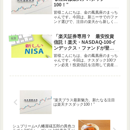
100！”
皆様こんにちは、金の鳳凰座のまっち
ゃんです。今回は、新ニーサでのファ
ンド選びで、注目の楽天から新しく出
ましたファンド、これから出るファン
ドのお話をします。楽天・プラスシリ
ーズは信託報酬が最安かつ投信残高ポ
「楽天証券専用？ 最安投資
投資
イントプログラム対象です。楽天・オ
信託！楽天・NASDAQ-100イ
ー...
ンデックス・ファンドが登
場」
皆様こんにちは、金の鳳凰座のまっち
ゃんです。今回は、ナスダック100フ
ァン必見！投資信託を活用して資産を
運用する際、コスト面での検討は非常
に重要です。最近、楽天証券から専用
の投資信託が登場し、その信託報酬率
が年0.198%と業界最低水準とな...
“楽天プラス最新魅力、新たなる注目
は楽天ナスダック100！”
シュプリーム×八幡屋礒五郎の異色コ