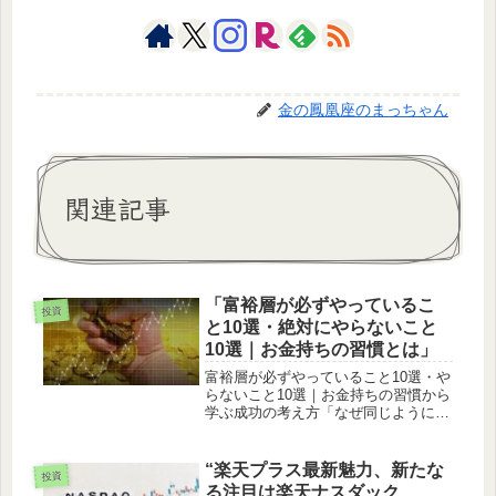
金の鳳凰座のまっちゃん
関連記事
「富裕層が必ずやっているこ
投資
と10選・絶対にやらないこと
10選｜お金持ちの習慣とは」
富裕層が必ずやっていること10選・や
らないこと10選｜お金持ちの習慣から
学ぶ成功の考え方「なぜ同じように働
いているのに、お金が貯まる人と貯ま
らない人がいるのだろう？」と疑問に
思ったことはありませんか。実は富裕
“楽天プラス最新魅力、新たな
投資
層と呼ばれる人たちには、共通する...
る注目は楽天ナスダック