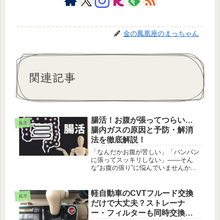
金の鳳凰座のまっちゃん
関連記事
腸活！お腹が張ってつらい…
風水
腸内ガスの原因と予防・解消
法を徹底解説！
「なんだかお腹が苦しい」「パンパン
に張ってスッキリしない」――そん
な“お腹の張り”に悩んでいませんか？
これは、腸内にガスが溜まることが原
因で起こる不快な症状です。特に40代
以降になると、腸の動きが鈍くなった
軽自動車のCVTフルード交換
風水
り、ストレスや食生活の乱れでガス
だけで大丈夫？ストレーナ
が...
ー・フィルターも同時交換す