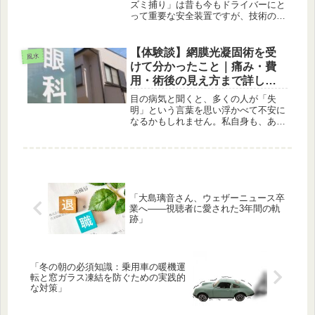
ズミ捕り」は昔も今もドライバーにと
って重要な安全装置ですが、技術の進
歩によって使われる方式も変わってき
ています。特に「レーザー方式」と
「レーダー方式」の違い、そしてそれ
【体験談】網膜光凝固術を受
風水
を感知する「探知機」の種類について
けて分かったこと｜痛み・費
混乱...
用・術後の見え方まで詳しく
解説
目の病気と聞くと、多くの人が「失
明」という言葉を思い浮かべて不安に
なるかもしれません。私自身も、ある
日突然「網膜に異常があります。網膜
光凝固術を行いましょう」と医師から
言われた時は、頭が真っ白になりまし
た。「レーザーを目に当てるって痛い
の？...
「大島璃音さん、ウェザーニュース卒
業へ――視聴者に愛された3年間の軌
跡」
「冬の朝の必須知識：乗用車の暖機運
転と窓ガラス凍結を防ぐための実践的
な対策」