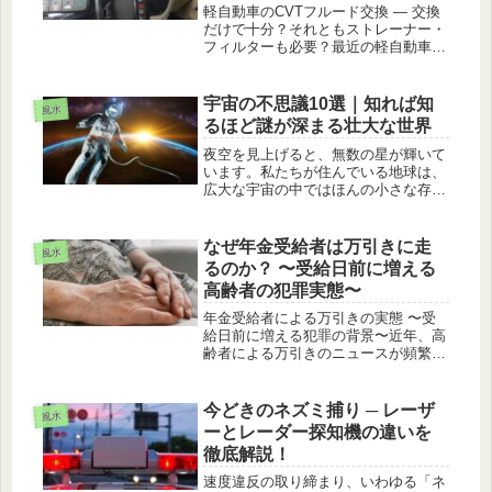
べき理由とは
軽自動車のCVTフルード交換 ― 交換
だけで十分？それともストレーナー・
フィルターも必要？最近の軽自動車に
多く採用されている「CVT（無段変速
機）」は、スムーズな加速と燃費の良
さが魅力です。しかし、構造が複雑で
宇宙の不思議10選｜知れば知
風水
あるため、定期的なメンテナンス...
るほど謎が深まる壮大な世界
夜空を見上げると、無数の星が輝いて
います。私たちが住んでいる地球は、
広大な宇宙の中ではほんの小さな存在
にすぎません。科学が進歩した現代で
も、宇宙にはまだ解明されていない謎
が数多く存在しています。今回は、知
なぜ年金受給者は万引きに走
風水
れば思わず誰かに話したくなる「宇宙
るのか？ 〜受給日前に増える
の...
高齢者の犯罪実態〜
年金受給者による万引きの実態 〜受
給日前に増える犯罪の背景〜近年、高
齢者による万引きのニュースが頻繁に
取り上げられるようになりました。特
に注目されているのが、「年金受給日
前」に集中して発生する傾向です。犯
今どきのネズミ捕り ─ レーザ
風水
罪統計や警察のデータからも、年金支
ーとレーダー探知機の違いを
給...
徹底解説！
速度違反の取り締まり、いわゆる「ネ