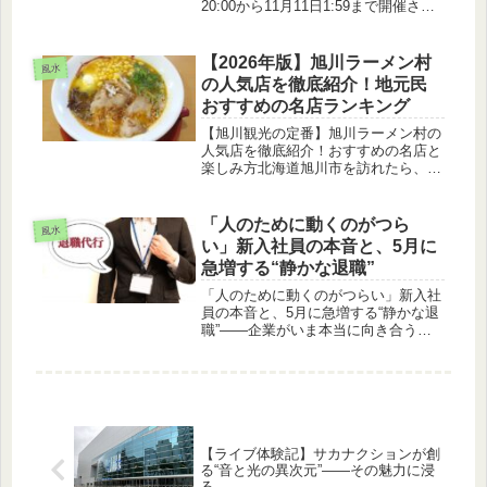
20:00から11月11日1:59まで開催され
ます。10月には3回実施されて大好評
を得たこのマラソンですが、今回はポ
イント上限が5000ポイントから7000
【2026年版】旭川ラーメン村
風水
ポイントへとア...
の人気店を徹底紹介！地元民
おすすめの名店ランキング
【旭川観光の定番】旭川ラーメン村の
人気店を徹底紹介！おすすめの名店と
楽しみ方北海道旭川市を訪れたら、一
度は立ち寄りたいグルメスポットが
「旭川ラーメン村」です。旭川ラーメ
ンといえば、札幌ラーメン、函館ラー
「人のために動くのがつら
風水
メンと並ぶ北海道三大ラーメンの一つ
い」新入社員の本音と、5月に
とし...
急増する“静かな退職”
「人のために動くのがつらい」新入社
員の本音と、5月に急増する“静かな退
職”――企業がいま本当に向き合うべ
きこと4月に入社したばかりの新入社
員たち。希望に満ちた入社式から1ヶ
月、待ちに待ったゴールデンウィーク
が終わると――突然、辞表が増え始
め...
【ライブ体験記】サカナクションが創
る“音と光の異次元”——その魅力に浸
る