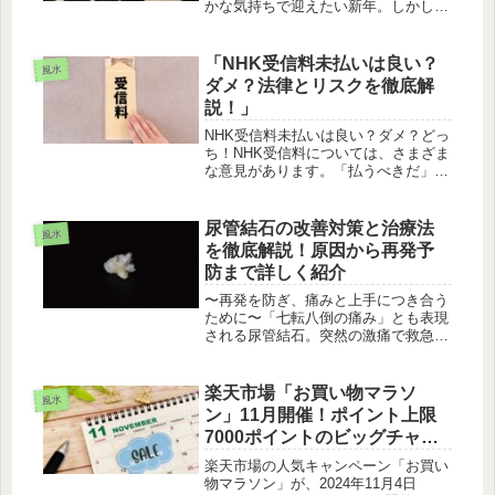
かな気持ちで迎えたい新年。しかし、
2024年（令和6年）は、元日から続く
災害や事故、事件の連鎖により、全国
が深い衝撃と不安に包まれるスタート
「NHK受信料未払いは良い？
風水
となりました。本記事では、正月三...
ダメ？法律とリスクを徹底解
説！」
NHK受信料未払いは良い？ダメ？どっ
ち！NHK受信料については、さまざま
な意見があります。「払うべきだ」と
いう人もいれば、「払わなくても問題
ない」という人もいます。特に近年、
インターネットの普及や動画配信サー
尿管結石の改善対策と治療法
風水
ビスの増加により、「NHKを見な...
を徹底解説！原因から再発予
防まで詳しく紹介
〜再発を防ぎ、痛みと上手につき合う
ために〜「七転八倒の痛み」とも表現
される尿管結石。突然の激痛で救急外
来に駆け込む方も少なくなく、日本で
も年間約100万人が悩まされていると
いわれます。いったん発症すると再発
楽天市場「お買い物マラソ
風水
率も高いため、治療後の生活習慣改
ン」11月開催！ポイント上限
善...
7000ポイントのビッグチャン
ス
楽天市場の人気キャンペーン「お買い
物マラソン」が、2024年11月4日