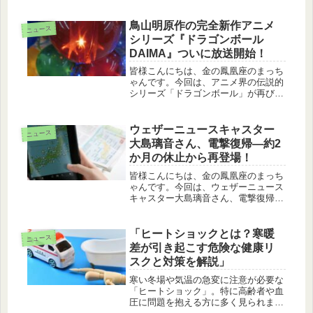
ァンに支持されている気象情報番組
「ウェザーニュースLiVE」。その人気
キャスターの一人である大島璃音さん
鳥山明原作の完全新作アニメ
ニュース
が、2024年12月13日に...
シリーズ『ドラゴンボール
DAIMA』ついに放送開始！
皆様こんにちは、金の鳳凰座のまっち
ゃんです。今回は、アニメ界の伝説的
シリーズ「ドラゴンボール」が再び新
たな展開を迎えます。原作・ストーリ
ー・キャラクターデザインを手がける
のは、もちろん鳥山明先生。完全新作
ウェザーニュースキャスター
ニュース
のアニメシリーズ『ドラゴンボール
大島璃音さん、電撃復帰—約2
DA...
か月の休止から再登場！
皆様こんにちは、金の鳳凰座のまっち
ゃんです。今回は、ウェザーニュース
キャスター大島璃音さん、電撃復帰の
紹介します。待望の復帰ウェザーニュ
ースの人気キャスター、大島璃音さん
が約2か月の休止期間を経て、ついに
「ヒートショックとは？寒暖
ニュース
今日14時に電撃復帰を果たしまし
差が引き起こす危険な健康リ
た。...
スクと対策を解説」
寒い冬場や気温の急変に注意が必要な
「ヒートショック」。特に高齢者や血
圧に問題を抱える方に多く見られま