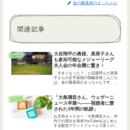
金の鳳凰座のまっちゃん
関連記事
大谷翔平の奥様、真美子さん
ニュース
も参加可能なメジャーリーグ
夫人会の年会費に驚き！
「大きくなった？」と話題呼んだ真美
子さんの左手薬指の指輪皆様こんにち
は、金の鳳凰座のまっちゃんです。今
回は、大谷翔平の奥様である真美子さ
んは、水原一平氏の違法賭博騒動に巻
き込まれ、その影響を受けています。
「大島璃音さん、ウェザーニ
ニュース
彼女は、夫のプライベートや心の支え
ュース卒業へ――視聴者に愛
で...
された3年間の軌跡」
お天気キャスター・大島璃音さん、年
内での退社を発表YouTubeをはじめと
する配信プラットフォームで多くのフ