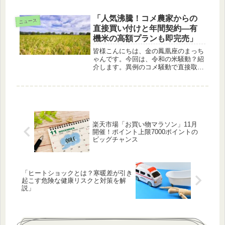
す。この記事では、ヒートショックが
引き起こす症状、リスクが高い人の特
徴、そして日常生活でできる予防策に
「人気沸騰！コメ農家からの
ニュース
ついて詳しく解説します。ヒートショ
直接買い付けと年間契約—有
ック...
機米の高額プランも即完売」
皆様こんにちは、金の鳳凰座のまっち
ゃんです。今回は、令和の米騒動？紹
介します。異例のコメ騒動で直接取引
が急増日本各地で「令和のコメ騒動」
と呼ばれる異例の事態が続いており、
コメ農家への直接買い付けや年間契約
が急増しています。特に有機米に対す
る...
楽天市場「お買い物マラソン」11月
開催！ポイント上限7000ポイントの
ビッグチャンス
「ヒートショックとは？寒暖差が引き
起こす危険な健康リスクと対策を解
説」