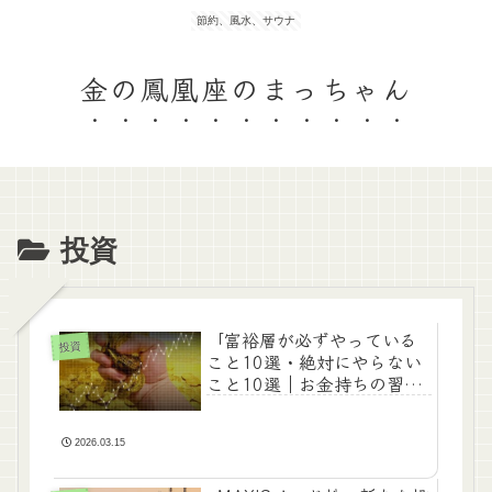
節約、風水、サウナ
金の鳳凰座のまっちゃん
投資
「富裕層が必ずやっている
投資
こと10選・絶対にやらない
こと10選｜お金持ちの習慣
とは」
2026.03.15