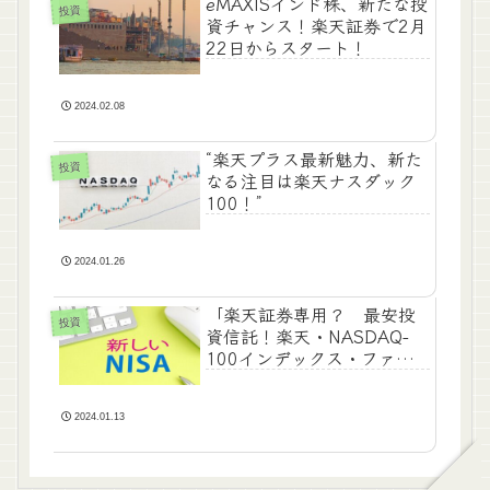
eMAXISインド株、新たな投
投資
資チャンス！楽天証券で2月
22日からスタート！
2024.02.08
“楽天プラス最新魅力、新た
投資
なる注目は楽天ナスダック
100！”
2024.01.26
「楽天証券専用？ 最安投
投資
資信託！楽天・NASDAQ-
100インデックス・ファン
ドが登場」
2024.01.13