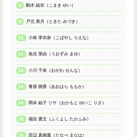
駒木 結衣（こまき ゆい）
戸北 美月（ときた みづき）
小林 李衣奈（こばやし りえな）
魚住 茉由（うおずみ まゆ）
小川 千奈（おがわ せんな）
青原 桃香（あおはら ももか）
岡本 結子 リサ（おかもと ゆいこ りさ）
福吉 貴文（ふくよし たかふみ）
田辺 真南葉（たなべ まなは）