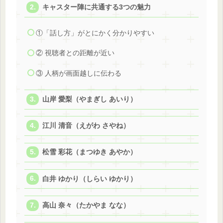
キャスター陣に共通する3つの魅力
①「話し方」がとにかく分かりやすい
② 視聴者との距離が近い
③ 人柄が画面越しに伝わる
山岸 愛梨（やまぎし あいり）
江川 清音（えがわ さやね）
松雪 彩花（まつゆき あやか）
白井 ゆかり（しらい ゆかり）
高山 奈々（たかやま なな）