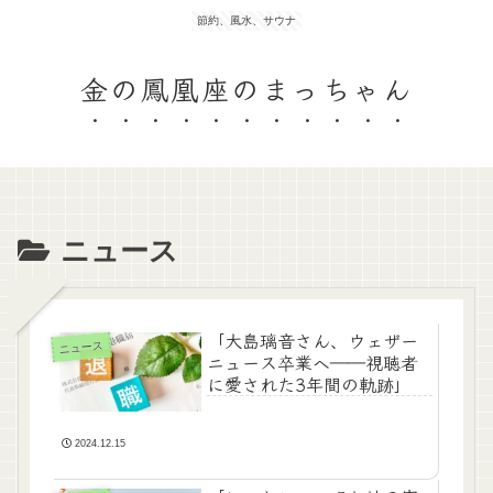
節約、風水、サウナ
金の鳳凰座のまっちゃん
ニュース
「大島璃音さん、ウェザー
ニュース
ニュース卒業へ――視聴者
に愛された3年間の軌跡」
2024.12.15