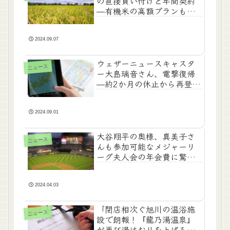
の直接買い付けと年間契約
—有機米の高額プランも即
完売」
2024.09.07
ウェザーニュースキャスタ
ニュース
ー大島璃音さん、電撃復帰
—約2か月の休止から再登
場！
2024.09.01
大谷翔平の奥様、真美子さ
ニュース
んも参加可能なメジャーリ
ーグ夫人会の年会費に驚
き！
2024.04.03
「閉店相次ぐ旭川の温浴施
ニュース
設で朗報！『龍乃湯温泉』
が再び湯けむりを上げる