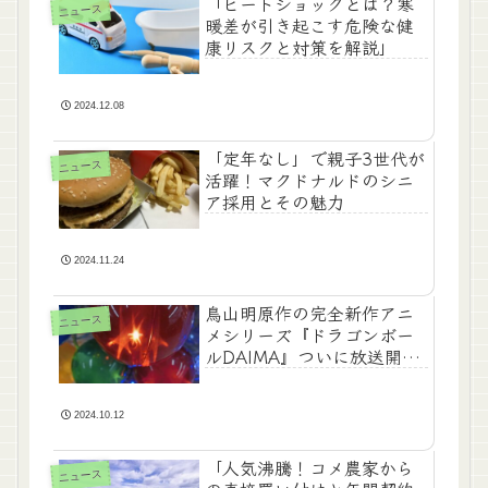
「ヒートショックとは？寒
ニュース
暖差が引き起こす危険な健
康リスクと対策を解説」
2024.12.08
「定年なし」で親子3世代が
ニュース
活躍！マクドナルドのシニ
ア採用とその魅力
2024.11.24
鳥山明原作の完全新作アニ
ニュース
メシリーズ『ドラゴンボー
ルDAIMA』ついに放送開
始！
2024.10.12
「人気沸騰！コメ農家から
ニュース